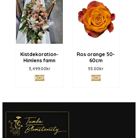
Kistdekoration-
Ros orange 50-
Himlens famn
60cm
3,499.00
kr
55.00
kr
KÖP
KÖP