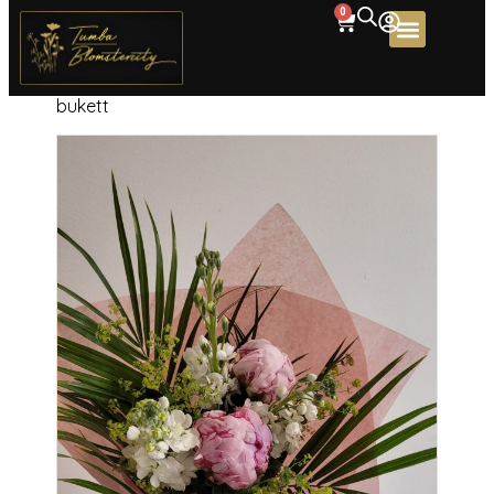
0
Home
/
Produkter
/
Buketter
/ Morsdag
bukett