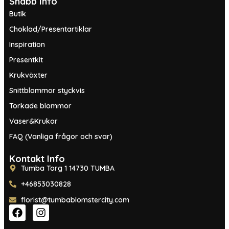
Snabb Info
Butik
Choklad/Presentartiklar
Inspiration
Presentkit
Krukväxter
Snittblommor styckvis
Torkade blommor
Vaser&Krukor
FAQ (Vanliga frågor och svar)
Kontakt Info
Tumba Torg 1 14730 TUMBA
+46853030828
florist@tumbablomstercity.com