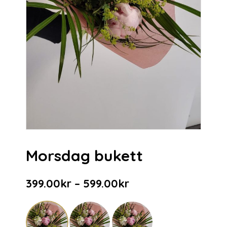
Morsdag bukett
399.00
kr
–
599.00
kr