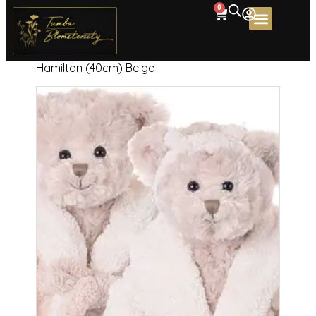
0
Home
/
Choklad/Presenter
/ Lady & Sir
Hamilton (40cm) Beige