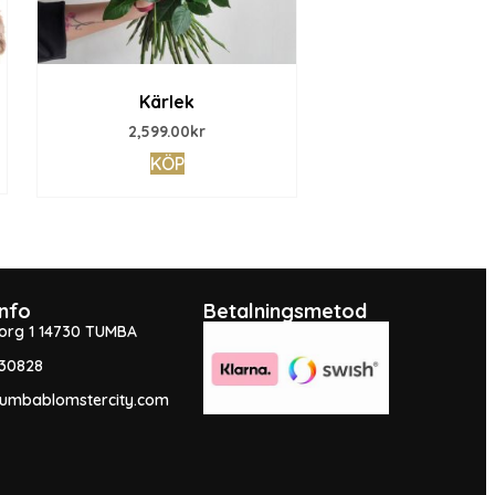
Kärlek
2,599.00
kr
KÖP
Info
Betalningsmetod
org 1 14730 TUMBA
30828
tumbablomstercity.com