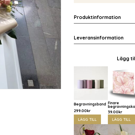
Produktinformation
Leveransinformation
Lägg ti
Finare
Begravningsband
begravningsko
299.00
kr
39.00
kr
LÄGG TILL
LÄGG TILL