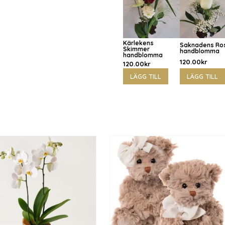
Kärlekens
Saknadens Ro
Skimmer
handblomma
handblomma
120.00
kr
120.00
kr
LÄGG TILL
LÄGG TILL