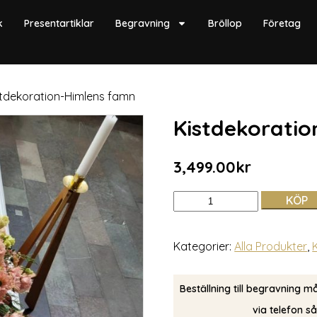
k
Presentartiklar
Begravning
Bröllop
Företag
stdekoration-Himlens famn
Kistdekorati
3,499.00
kr
KÖP
Kategorier:
Alla Produkter
,
Beställning till begravning m
via telefon s