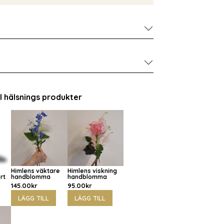
ll hälsnings produkter
Himlens väktare
Himlens viskning
rt
handblomma
handblomma
145.00
kr
95.00
kr
LÄGG TILL
LÄGG TILL