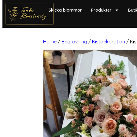
Skicka blommor
Produkter
Buti
Home
/
Begravning
/
Kistdekoration
/ Ki