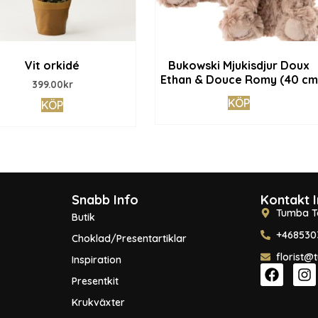
Vit orkidé
Bukowski Mjukisdjur Doux
Ethan & Douce Romy (40 cm
399.00
kr
KÖP
KÖP
Snabb Info
Kontakt 
Tumba T
Butik
+468530
Choklad/Presentartiklar
florist@
Inspiration
Presentkit
Krukväxter