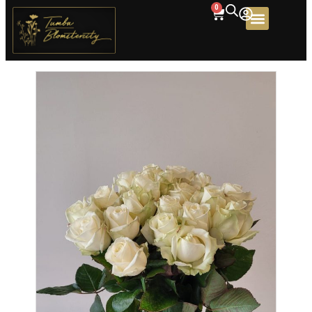
0
Home
/
Produkter
/
Buketter
/ Vita Viskningar