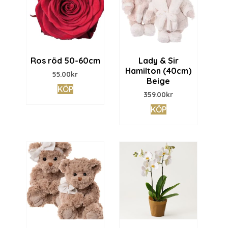
Ros röd 50-60cm
Lady & Sir
Hamilton (40cm)
55.00
kr
Beige
KÖP
359.00
kr
KÖP