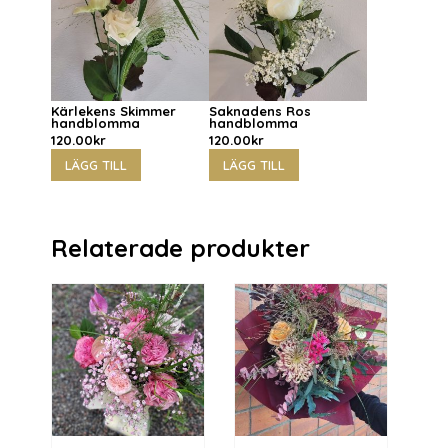
Kärlekens Skimmer
Saknadens Ros
handblomma
handblomma
120.00
kr
120.00
kr
LÄGG TILL
LÄGG TILL
Relaterade produkter