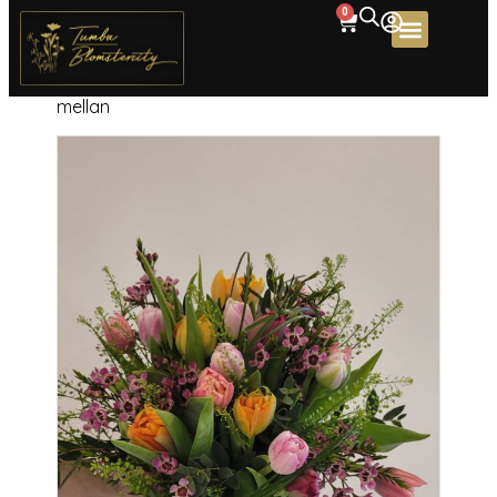
0
Home
/
Begravning
/
Buketter
/ Vårkänsla-
mellan