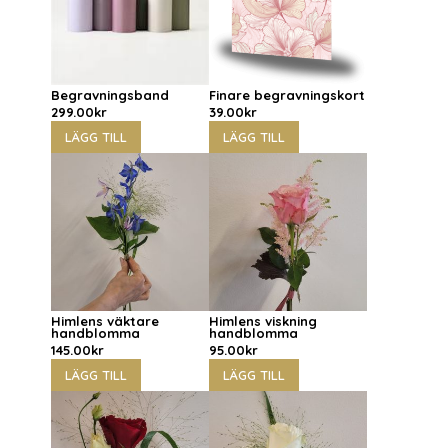
Begravningsband
Finare begravningskort
299.00
kr
39.00
kr
LÄGG TILL
LÄGG TILL
Himlens väktare
Himlens viskning
handblomma
handblomma
145.00
kr
95.00
kr
LÄGG TILL
LÄGG TILL