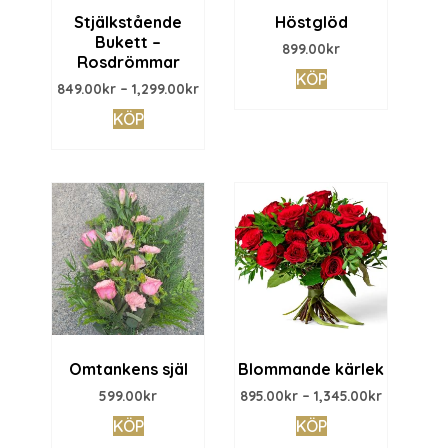
Stjälkstående
Höstglöd
Bukett –
899.00
kr
Rosdrömmar
KÖP
849.00
kr
–
1,299.00
kr
KÖP
Omtankens själ
Blommande kärlek
599.00
kr
895.00
kr
–
1,345.00
kr
KÖP
KÖP