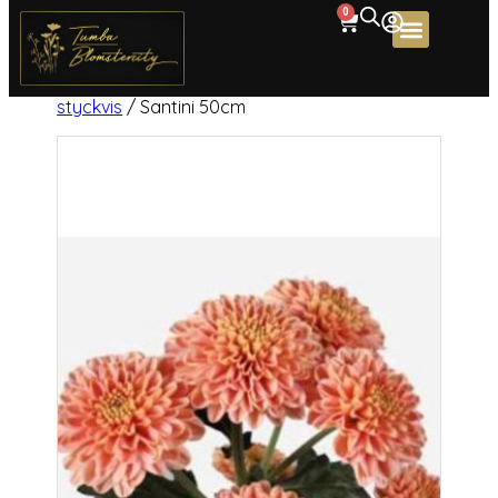
0
Home
/
Produkter
/
Snittblommor
styckvis
/ Santini 50cm